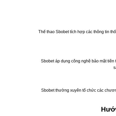
Thể thao Sbobet tích hợp các thông tin thố
Sbobet áp dụng công nghệ bảo mật tiên t
s
Sbobet thường xuyên tổ chức các chương
Hướn