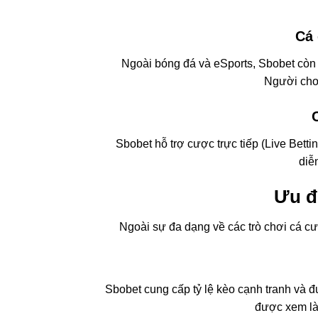
Cá 
Ngoài bóng đá và eSports, Sbobet còn 
Người chơi
Sbobet hỗ trợ cược trực tiếp (Live Betti
diễ
Ưu đ
Ngoài sự đa dạng về các trò chơi cá cư
Sbobet cung cấp tỷ lệ kèo cạnh tranh và đ
được xem là