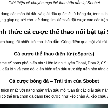
Giới thiệu về chuyên mục thể thao hấp dẫn tại Sbobet
ng các môn thi đấu và giải đấu quốc tế, từ bóng đá, tennis, bó
ng giúp người chơi dễ dàng tìm kiếm và đặt cược vào các trận 
nh thức cá cược thể thao nổi bật tại
 hàng rất nhiều trò chơi hấp dẫn. Cùng điểm qua một vài cái tê
Cá cược thể thao điện tử (eSports)
ame eSports phổ biến như Liên Minh Huyền Thoại, Dota 2, CS:
i đấu lớn và theo dõi diễn biến trận đấu trực tiếp trên nền tảng 
Cá cược bóng đá – Trái tim của Sbobet
thích nhất, với hàng ngàn trận đấu mỗi tuần từ các giải đấu hà
ó thể lựa chọn đa dạng kèo cược như kèo châu Á, kèo châu Âu, 