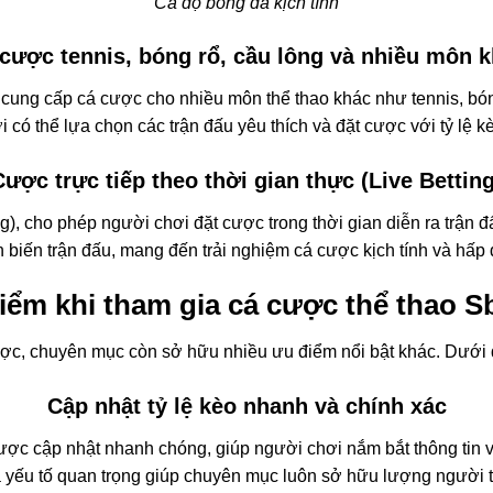
Cá độ bóng đá kịch tính
cược tennis, bóng rổ, cầu lông và nhiều môn 
cung cấp cá cược cho nhiều môn thể thao khác như tennis, bón
 có thể lựa chọn các trận đấu yêu thích và đặt cược với tỷ lệ kè
Cược trực tiếp theo thời gian thực (Live Betting
ng), cho phép người chơi đặt cược trong thời gian diễn ra trận đ
n biến trận đấu, mang đến trải nghiệm cá cược kịch tính và hấp d
iểm khi tham gia cá cược thể thao S
ợc, chuyên mục còn sở hữu nhiều ưu điểm nổi bật khác. Dưới đ
Cập nhật tỷ lệ kèo nhanh và chính xác
ược cập nhật nhanh chóng, giúp người chơi nắm bắt thông tin và
 yếu tố quan trọng giúp chuyên mục luôn sở hữu lượng người t