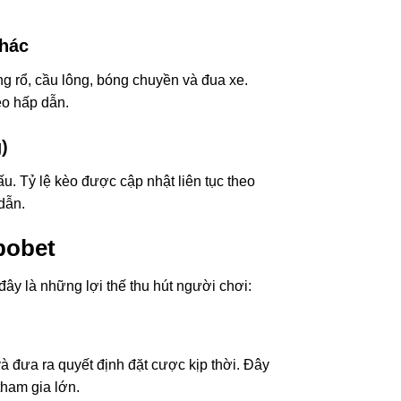
khác
g rổ, cầu lông, bóng chuyền và đua xe.
o hấp dẫn.​
)
ấu. Tỷ lệ kèo được cập nhật liên tục theo
ẫn.​
bobet
ây là những lợi thế thu hút người chơi:
 đưa ra quyết định đặt cược kịp thời.​ Đây
ham gia lớn.