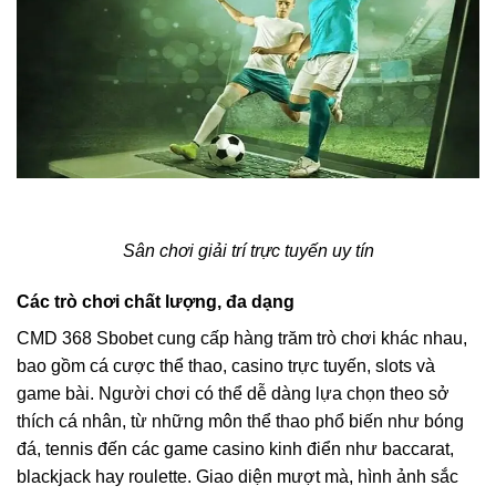
Sân chơi giải trí trực tuyến uy tín
Các trò chơi chất lượng, đa dạng
CMD 368 Sbobet cung cấp hàng trăm trò chơi khác nhau,
bao gồm cá cược thể thao, casino trực tuyến, slots và
game bài. Người chơi có thể dễ dàng lựa chọn theo sở
thích cá nhân, từ những môn thể thao phổ biến như bóng
đá, tennis đến các game casino kinh điển như baccarat,
blackjack hay roulette. Giao diện mượt mà, hình ảnh sắc