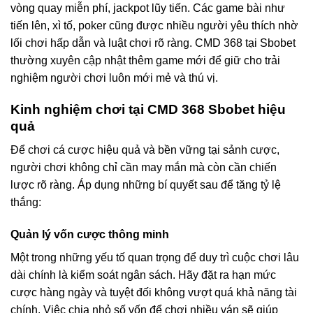
vòng quay miễn phí, jackpot lũy tiến. Các game bài như
tiến lên, xì tố, poker cũng được nhiều người yêu thích nhờ
lối chơi hấp dẫn và luật chơi rõ ràng. CMD 368 tại Sbobet
thường xuyên cập nhật thêm game mới để giữ cho trải
nghiệm người chơi luôn mới mẻ và thú vị.
Kinh nghiệm chơi tại CMD 368 Sbobet hiệu
quả
Để chơi cá cược hiệu quả và bền vững tại sảnh cược,
người chơi không chỉ cần may mắn mà còn cần chiến
lược rõ ràng. Áp dụng những bí quyết sau để tăng tỷ lệ
thắng:
Quản lý vốn cược thông minh
Một trong những yếu tố quan trọng để duy trì cuộc chơi lâu
dài chính là kiểm soát ngân sách. Hãy đặt ra hạn mức
cược hàng ngày và tuyệt đối không vượt quá khả năng tài
chính. Việc chia nhỏ số vốn để chơi nhiều ván sẽ giúp