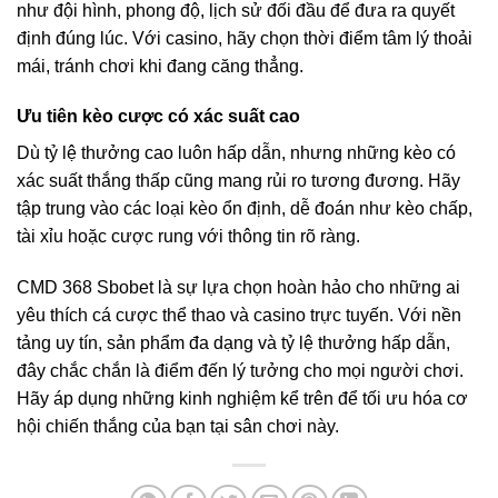
như đội hình, phong độ, lịch sử đối đầu để đưa ra quyết
định đúng lúc. Với casino, hãy chọn thời điểm tâm lý thoải
mái, tránh chơi khi đang căng thẳng.
Ưu tiên kèo cược có xác suất cao
Dù tỷ lệ thưởng cao luôn hấp dẫn, nhưng những kèo có
xác suất thắng thấp cũng mang rủi ro tương đương. Hãy
tập trung vào các loại kèo ổn định, dễ đoán như kèo chấp,
tài xỉu hoặc cược rung với thông tin rõ ràng.
CMD 368 Sbobet là sự lựa chọn hoàn hảo cho những ai
yêu thích cá cược thể thao và casino trực tuyến. Với nền
tảng uy tín, sản phẩm đa dạng và tỷ lệ thưởng hấp dẫn,
đây chắc chắn là điểm đến lý tưởng cho mọi người chơi.
Hãy áp dụng những kinh nghiệm kể trên để tối ưu hóa cơ
hội chiến thắng của bạn tại sân chơi này.