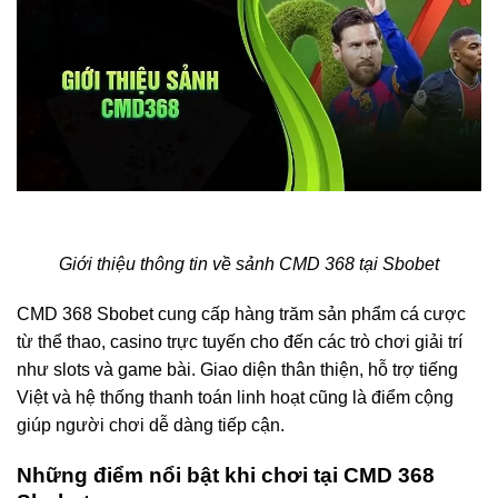
Giới thiệu thông tin về sảnh CMD 368 tại Sbobet
CMD 368 Sbobet cung cấp hàng trăm sản phẩm cá cược
từ thể thao, casino trực tuyến cho đến các trò chơi giải trí
như slots và game bài. Giao diện thân thiện, hỗ trợ tiếng
Việt và hệ thống thanh toán linh hoạt cũng là điểm cộng
giúp người chơi dễ dàng tiếp cận.
Những điểm nổi bật khi chơi tại CMD 368