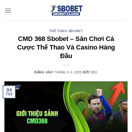
Bỏ
qua
nội
dung
THỂ THAO SBOBET
CMD 368 Sbobet – Sân Chơi Cá
Cược Thể Thao Và Casino Hàng
Đầu
ĐĂNG VÀO
THÁNG 5 4, 2025
BỞI
SEO
04
Th5