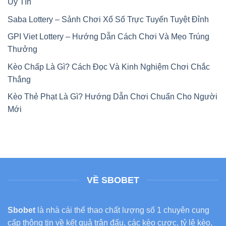
Uy Tín
Saba Lottery – Sảnh Chơi Xổ Số Trực Tuyến Tuyệt Đỉnh
GPI Viet Lottery – Hướng Dẫn Cách Chơi Và Mẹo Trúng
Thưởng
Kèo Chấp Là Gì? Cách Đọc Và Kinh Nghiệm Chơi Chắc
Thắng
Kèo Thẻ Phạt Là Gì? Hướng Dẫn Chơi Chuẩn Cho Người
Mới
VỀ SBOBET
Sbobet
là nhà cái thể thao chất lượng số 1 chuyên cung
cấp thông tin về kết quả trận đấu, các kèo cược, tỷ lệ kèo,