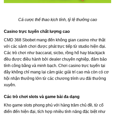
Cá cược thể thao kịch tính, tỷ lệ thưởng cao
Casino trực tuyến chất lượng cao
CMD 368 Sbobet mang đến không gian casino như thật
với các sảnh chơi được phát trực tiếp từ studio hiện đại.
Các trò chơi như baccarat, sicbo, rồng hổ hay blackjack
đều được điều hành bởi dealer chuyên nghiệp, đảm bảo
tính công bằng và minh bạch. Chơi casino trực tuyến tại
đây không chỉ mang lại cảm giác giải trí cao mà còn có cơ
hội nhận thưởng lớn từ các chương trình ưu đãi thường
xuyên.
Các trò chơi slots và game bài đa dạng
Kho game slots phong phú với hàng trăm chủ đề, từ cổ
điển đến hiện đại, tích hợp nhiều tính năng đặc biệt như