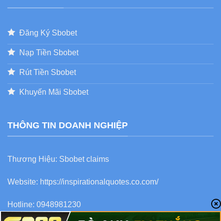
Đăng Ký Sbobet
Nạp Tiền Sbobet
Rút Tiền Sbobet
Khuyến Mãi Sbobet
THÔNG TIN DOANH NGHIỆP
Thương Hiệu: Sbobet claims
Website:
https://inspirationalquotes.co.com/
Hotline:
0948981230