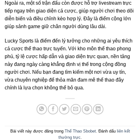
Ngoài ra, một số trận đấu còn được hỗ trợ livestream trực
tiếp ngay trên giao diện cá cược, giúp người chơi theo dõi
diễn biến và điều chỉnh kèo hợp lý. Đây là điểm cộng lớn
giúp sảnh game giữ chân người dùng lâu dài.
Lucky Sports là điểm đến lý tưởng cho những ai yêu thích
cá cược thể thao trực tuyến. Với kho môn thể thao phong
phú, tỷ lệ cược hấp dẫn và giao diện trực quan, nền tảng
này đang ngày càng khẳng định vị thế trong cộng đồng
người chơi. Nếu bạn đang tìm kiếm một nơi vừa uy tín,
vừa chuyên nghiệp để thỏa mãn đam mê thể thao đây
chính là lựa chọn không thể bỏ qua.
Bài viết này được đăng trong
Thể Thao Sbobet
. Đánh dấu
liên kết
thường trực
.