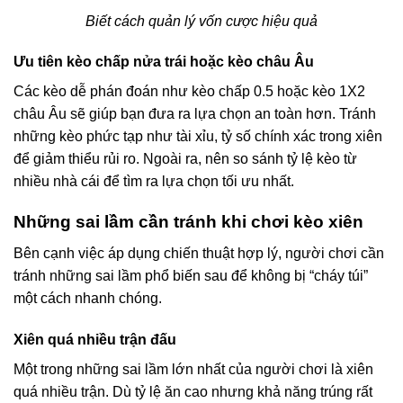
Biết cách quản lý vốn cược hiệu quả
Ưu tiên kèo chấp nửa trái hoặc kèo châu Âu
Các kèo dễ phán đoán như kèo chấp 0.5 hoặc kèo 1X2
châu Âu sẽ giúp bạn đưa ra lựa chọn an toàn hơn. Tránh
những kèo phức tạp như tài xỉu, tỷ số chính xác trong xiên
để giảm thiểu rủi ro. Ngoài ra, nên so sánh tỷ lệ kèo từ
nhiều nhà cái để tìm ra lựa chọn tối ưu nhất.
Những sai lầm cần tránh khi chơi kèo xiên
Bên cạnh việc áp dụng chiến thuật hợp lý, người chơi cần
tránh những sai lầm phổ biến sau để không bị “cháy túi”
một cách nhanh chóng.
Xiên quá nhiều trận đấu
Một trong những sai lầm lớn nhất của người chơi là xiên
quá nhiều trận. Dù tỷ lệ ăn cao nhưng khả năng trúng rất