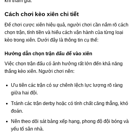
khi tham gia.
Cách chơi kèo xiên chi tiết
Để chơi cược xiên hiệu quả, người chơi cần nắm rõ cách
chọn trận, tính tiền và hiểu cách vận hành của từng loại
kèo trong xiên. Dưới đây là thông tin cụ thể:
Hướng dẫn chọn trận đấu để vào xiên
Việc chọn trận đấu có ảnh hưởng rất lớn đến khả năng
thắng kèo xiên. Người chơi nên:
Ưu tiên các trận có sự chênh lệch lực lượng rõ ràng
giữa hai đội.
Tránh các trận derby hoặc có tính chất căng thẳng, khó
đoán.
Nên theo dõi sát bảng xếp hạng, phong độ đội bóng và
yếu tố sân nhà.