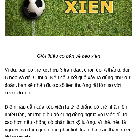
Giới thiệu cơ bản về kèo xiên
Ví dụ, bạn có thể kết hợp 3 trận đấu: chọn đội A thắng, đội
B hòa và đội C thua. Nếu cả 3 kết quả xảy ra đúng như dự
đoán, bạn sẽ nhận được số tiền thưởng rất lớn so với
cược đơn lẻ.
Điểm hấp dẫn của kèo xiên là tỷ lệ thắng có thể nhân lên
nhiều lần, nhưng điều đó cũng đồng nghĩa với việc rủi ro
cao hơn nếu không có phân tích kỹ lưỡng. Vì thế, nếu là
người mới làm quen bạn phải tính toán thật cẩn thận trước