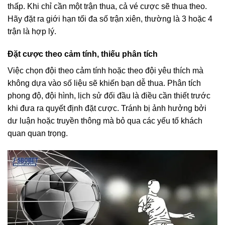
thấp. Khi chỉ cần một trận thua, cả vé cược sẽ thua theo.
Hãy đặt ra giới hạn tối đa số trận xiên, thường là 3 hoặc 4
trận là hợp lý.
Đặt cược theo cảm tính, thiếu phân tích
Việc chọn đội theo cảm tính hoặc theo đội yêu thích mà
không dựa vào số liệu sẽ khiến bạn dễ thua. Phân tích
phong độ, đội hình, lịch sử đối đầu là điều cần thiết trước
khi đưa ra quyết định đặt cược. Tránh bị ảnh hưởng bởi
dư luận hoặc truyền thông mà bỏ qua các yếu tố khách
quan quan trọng.