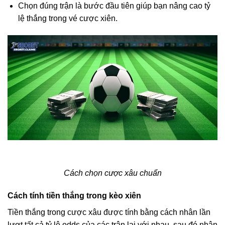
Chọn đúng trận là bước đầu tiên giúp bạn nâng cao tỷ
lệ thắng trong vé cược xiên.
Cách chọn cược xâu chuẩn
Cách tính tiền thắng trong kèo xiên
Tiền thắng trong cược xâu được tính bằng cách nhân lần
lượt tất cả tỷ lệ odds của các trận lại với nhau, sau đó nhân